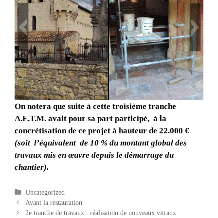
On notera que suite à cette troisième tranche
IMG_20150919_161
DSCN5390
A.E.T.M. avait pour sa part participé, à la
628
concrétisation de ce projet à hauteur de 22.000 €
(soit l’équivalent de 10 % du montant global des
travaux mis en œuvre depuis le démarrage du
chantier).
Catégories
Uncategorized
Navigation des articles
Avant la restauration
2e tranche de travaux : réalisation de nouveaux vitraux